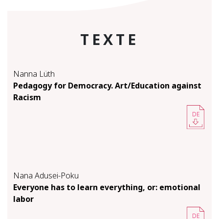
TEXTE
Nanna Lüth
Ped­a­gogy for Democ­ra­cy. Art/Ed­u­ca­tion against
Racism
DE
Nana Adusei-Poku
Every­one has to learn every­thing, or: emo­tion­al
la­bor
DE