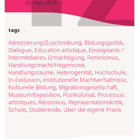
03. mars 2018
tags
Adressierung/Zuschreibung
,
Bildungspolitik
,
Dialogue
,
Education artistique
,
Enseignants /
Intermédiaires
,
Ermächtigung
,
Feminismus
,
Handlungsmacht/Hegemonie
,
Handlungsräume
,
Heterogenität
,
Hochschule
,
In-Exklusion
,
institutionelle Machtverhältnisse
,
Kulturelle Bildung
,
Migrationsgesellschaft
,
Museum/Exposition
,
Postkolonial
,
Processus
artistiques
,
Rassismus
,
Repräsentationskritik
,
Schule
,
Studierende
,
Über die eigene Praxis