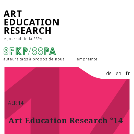
1
ART
EDUCATION
RESEARCH
e Journal de la SSPA
auteurs
tags
à propos de nous
empreinte
de
en
fr
AER
14
Art Education Research °14